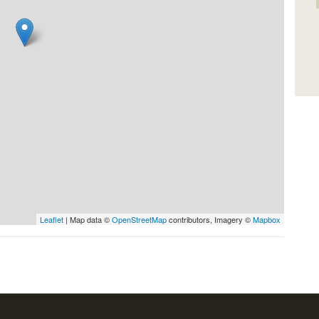
Leaflet
| Map data ©
OpenStreetMap
contributors, Imagery ©
Mapbox